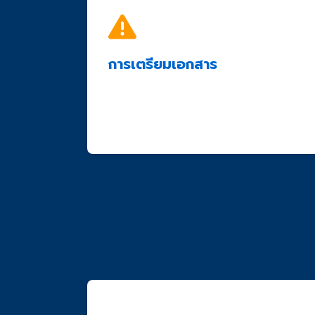
การเตรียมเอกสาร
ต้องเป็นเอกสารต้นฉบับหรือสำเนาที่รับรองถูก
เอกสารต้องชัดเจน อ่านได้ง่าย
ควรตรวจสอบความถูกต้องของข้อมูลก่อนส่
โปรโมชั่นและส่วนลดพิเศษ