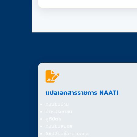
บริการของเรา
แปลเอกสารราชการ NAATI
ทะเบียนบ้าน
บัตรประชาชน
สูติบัตร
ทะเบียนสมรส
ใบเปลี่ยนชื่อ-นามสกุล