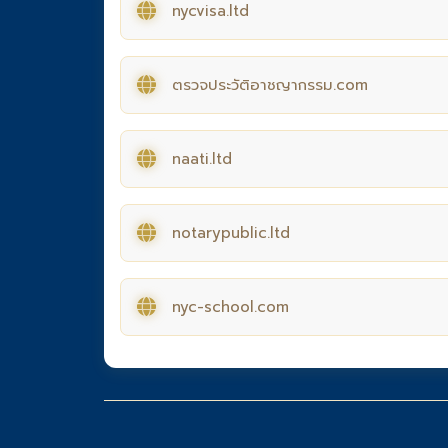
nycvisa.ltd
ตรวจประวัติอาชญากรรม.com
naati.ltd
notarypublic.ltd
nyc-school.com