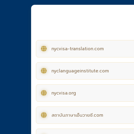
nycvisa-translation.com
nyclanguageinstitute.com
nycvisa.org
สถาบันภาษาเอ็นวายซี.com