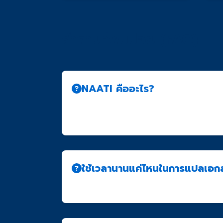
คำถามที่พบบ่อย (FAQ)
NAATI คืออะไร?
NAATI (National Accreditation Authority 
รับการรับรองจาก NAATI เป็นที่ยอมรับอย่างเ
ใช้เวลานานแค่ไหนในการแปลเอก
โดยทั่วไปใช้เวลา 3-5 วันทำการ สำหรับเอกสารทั่