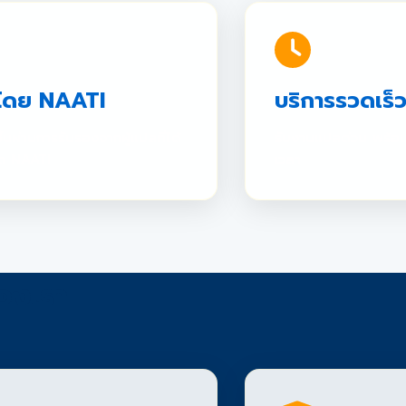
โดย NAATI
บริการรวดเร็
้นผ่านการรับรองจากผู้แปลที่ได้
รับงานแปลด่วน พร้
ต NAATI
เวลา
องเรา