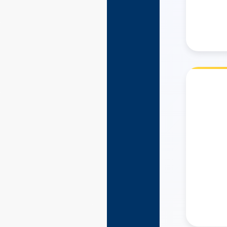
มั่นใจ
คร