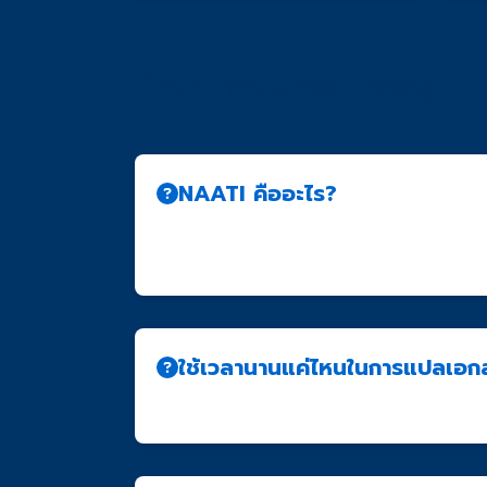
คำถามที่พบบ่อย (FAQ)
NAATI คืออะไร?
NAATI (National Accreditation Authority 
รับการรับรองจาก NAATI เป็นที่ยอมรับอย่างเ
ใช้เวลานานแค่ไหนในการแปลเอก
โดยทั่วไปใช้เวลา 3-5 วันทำการ สำหรับเอกสารทั่