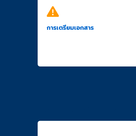
การเตรียมเอกสาร
ต้องเป็นเอกสารต้นฉบับหรือสำเนาที่รับรองถูก
เอกสารต้องชัดเจน อ่านได้ง่าย
ควรตรวจสอบความถูกต้องของข้อมูลก่อนส่
โปรโมชั่นและส่วนลดพิเศษ