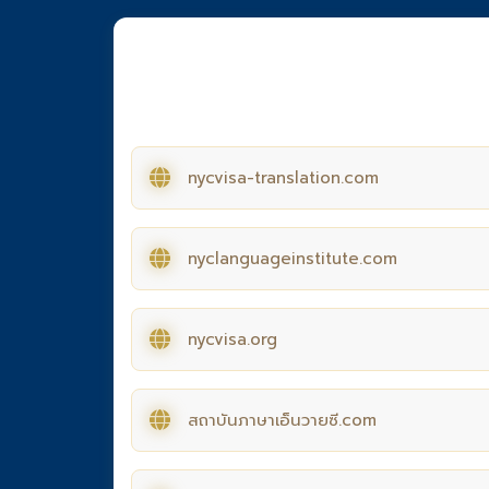
nycvisa-translation.com
nyclanguageinstitute.com
nycvisa.org
สถาบันภาษาเอ็นวายซี.com