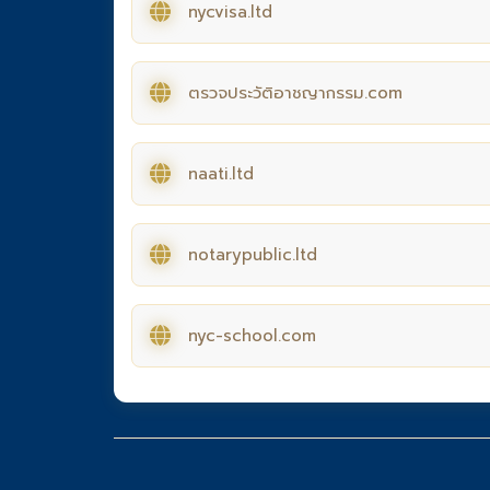
nycvisa.ltd
ตรวจประวัติอาชญากรรม.com
naati.ltd
notarypublic.ltd
nyc-school.com