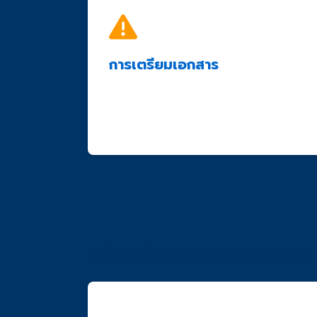
การเตรียมเอกสาร
ต้องเป็นเอกสารต้นฉบับหรือสำเนาที่รับรองถูก
เอกสารต้องชัดเจน อ่านได้ง่าย
ควรตรวจสอบความถูกต้องของข้อมูลก่อนส่
โปรโมชั่นและส่วนลดพิเศษ