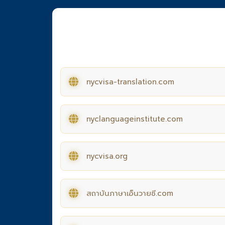
nycvisa-translation.com
nyclanguageinstitute.com
nycvisa.org
สถาบันภาษาเอ็นวายซี.com