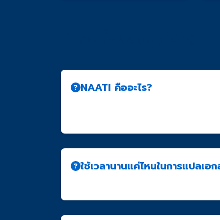
คำถามที่พบบ่อย (FAQ)
NAATI คืออะไร?
NAATI (National Accreditation Authority 
รับการรับรองจาก NAATI เป็นที่ยอมรับอย่างเ
ใช้เวลานานแค่ไหนในการแปลเอก
โดยทั่วไปใช้เวลา 3-5 วันทำการ สำหรับเอกสารทั่