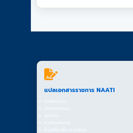
บริการของเรา
แปลเอกสารราชการ NAATI
ทะเบียนบ้าน
บัตรประชาชน
สูติบัตร
ทะเบียนสมรส
ใบเปลี่ยนชื่อ-นามสกุล