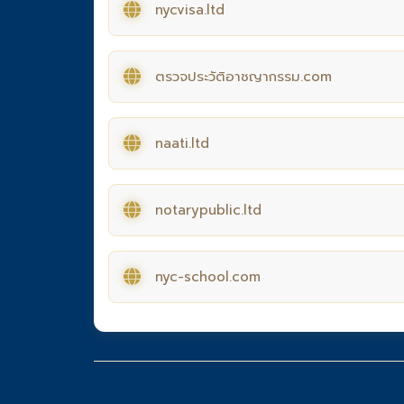
nycvisa.ltd
ตรวจประวัติอาชญากรรม.com
naati.ltd
notarypublic.ltd
nyc-school.com