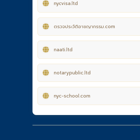
nycvisa.ltd
ตรวจประวัติอาชญากรรม.com
naati.ltd
notarypublic.ltd
nyc-school.com