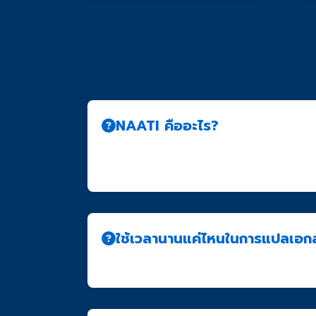
คำถามที่พบบ่อย (FAQ)
NAATI คืออะไร?
NAATI (National Accreditation Authority 
รับการรับรองจาก NAATI เป็นที่ยอมรับอย่างเ
ใช้เวลานานแค่ไหนในการแปลเอก
โดยทั่วไปใช้เวลา 3-5 วันทำการ สำหรับเอกสารทั่