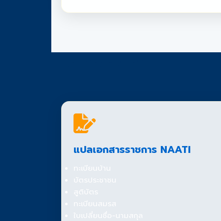
บริการของเรา
แปลเอกสารราชการ NAATI
ทะเบียนบ้าน
บัตรประชาชน
สูติบัตร
ทะเบียนสมรส
ใบเปลี่ยนชื่อ-นามสกุล