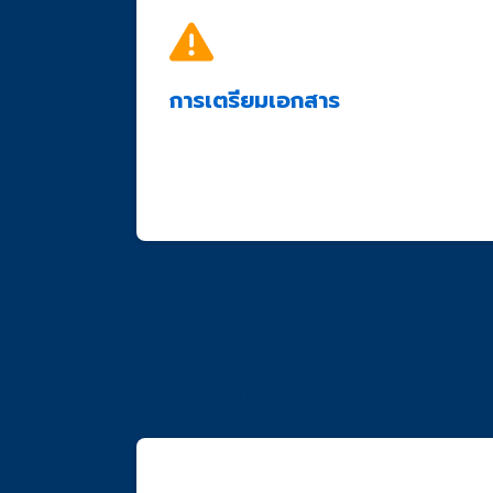
การเตรียมเอกสาร
ต้องเป็นเอกสารต้นฉบับหรือสำเนาที่รับรองถูก
เอกสารต้องชัดเจน อ่านได้ง่าย
ควรตรวจสอบความถูกต้องของข้อมูลก่อนส่
โปรโมชั่นและส่วนลดพิเศษ